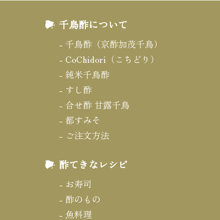
千鳥酢について
千鳥酢（京酢加茂千鳥）
CoChidori（こちどり）
純米千鳥酢
すし酢
合せ酢 甘露千鳥
都すみそ
ご注文方法
酢てきなレシピ
お寿司
酢のもの
魚料理