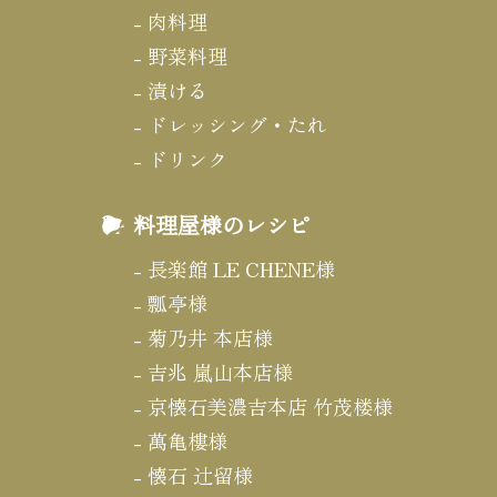
肉料理
野菜料理
漬ける
ドレッシング・たれ
ドリンク
料理屋様のレシピ
長楽館 LE CHENE様
瓢亭様
菊乃井 本店様
吉兆 嵐山本店様
京懐石美濃吉本店 竹茂楼様
萬亀樓様
懐石 辻留様