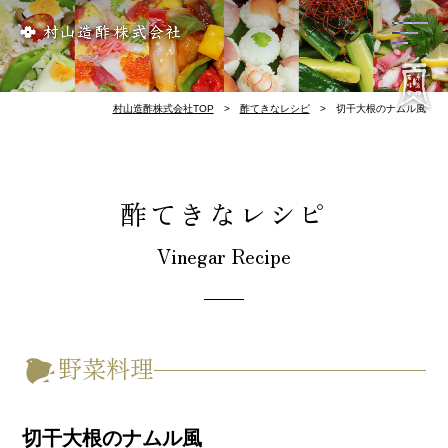
リンク集
会社概要
歴 史
お酢づくり
千鳥酢と南丹市
料理屋様のレシピ
酢てきなレシピ
千鳥酢について
村山造酢株式会社TOP
酢てきなレシピ
切干大根のナムル風
酢てきなレシピ
Vinegar Recipe
野菜料理
切干大根のナムル風