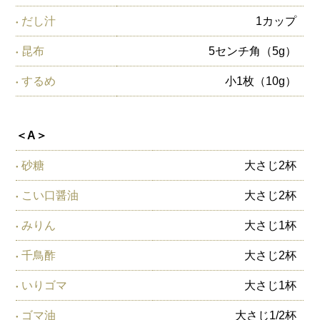
だし汁
1カップ
昆布
5センチ角（5g）
するめ
小1枚（10g）
＜A＞
砂糖
大さじ2杯
こい口醤油
大さじ2杯
みりん
大さじ1杯
千鳥酢
大さじ2杯
いりゴマ
大さじ1杯
ゴマ油
大さじ1/2杯