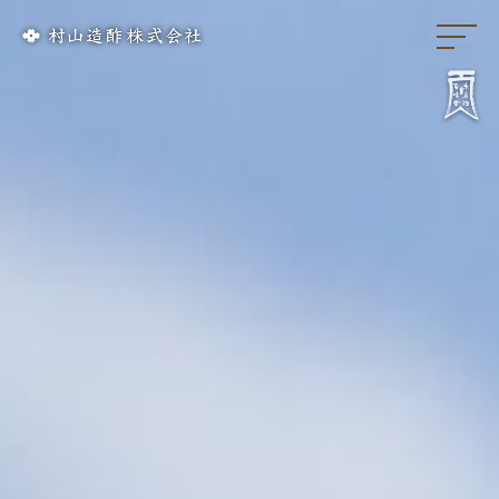
リンク集
会社概要
歴 史
お酢づくり
千鳥酢と南丹市
料理屋様のレシピ
酢てきなレシピ
千鳥酢について