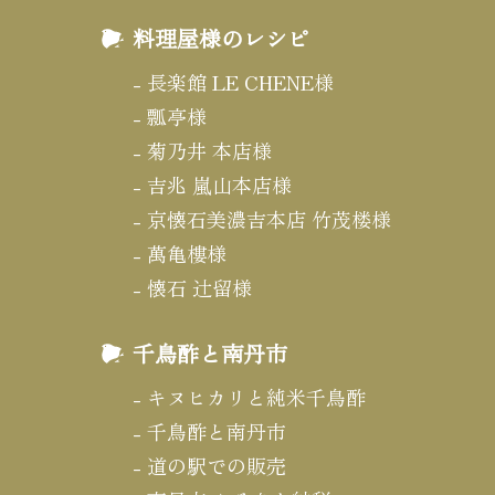
料理屋様のレシピ
長楽館 LE CHENE様
瓢亭様
菊乃井 本店様
吉兆 嵐山本店様
京懐石美濃吉本店 竹茂楼様
萬亀樓様
懐石 辻留様
千鳥酢と南丹市
キヌヒカリと純米千鳥酢
千鳥酢と南丹市
道の駅での販売