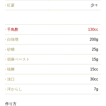
紅蓼
少々
千鳥酢
130cc
白味噌
200g
砂糖
25g
胡麻ペースト
15g
味醂
15cc
淡口
30cc
洋からし
7g
作り方