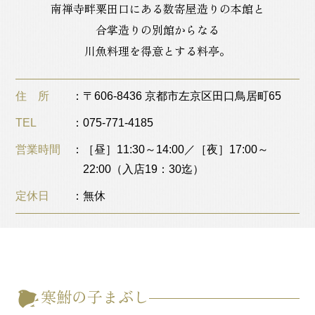
南禅寺畔粟田口にある数寄屋造りの本館と
合掌造りの別館からなる
川魚料理を得意とする料亭。
住 所
〒606-8436 京都市左京区田口鳥居町65
TEL
075-771-4185
営業時間
［昼］11:30～14:00／［夜］17:00～
22:00（入店19：30迄）
定休日
無休
寒鮒の子まぶし