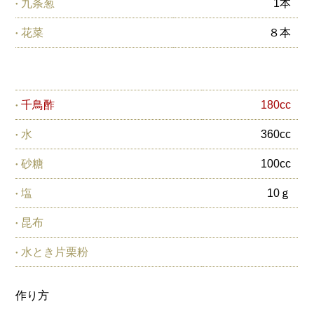
九条葱
1本
花菜
８本
千鳥酢
180cc
水
360cc
砂糖
100cc
塩
10ｇ
昆布
水とき片栗粉
作り方