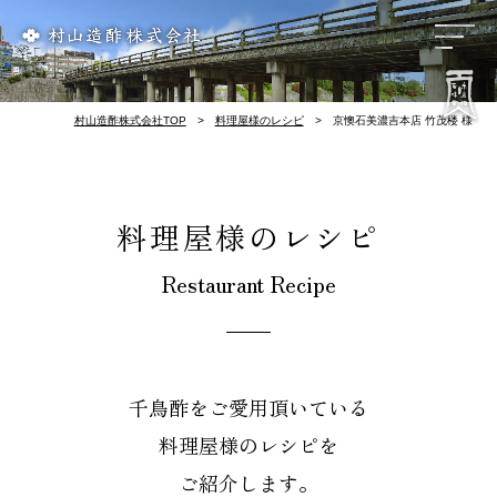
リンク集
会社概要
歴 史
お酢づくり
千鳥酢と南丹市
料理屋様のレシピ
酢てきなレシピ
千鳥酢について
村山造酢株式会社TOP
料理屋様のレシピ
京懊石美濃吉本店 竹茂楼 様
料理屋様のレシピ
Restaurant Recipe
千鳥酢をご愛用頂いている
料理屋様のレシピを
ご紹介します。