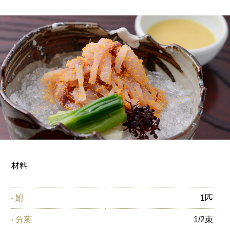
材料
鮒
1匹
分葱
1/2束