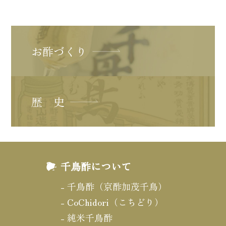
お酢づくり
歴 史
千鳥酢について
千鳥酢（京酢加茂千鳥）
CoChidori（こちどり）
純米千鳥酢