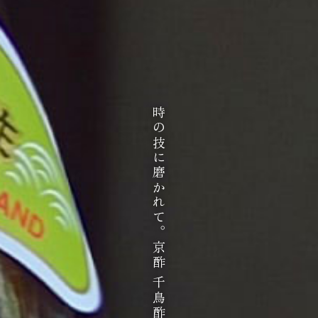
時の技に磨かれて。京酢 千鳥酢。