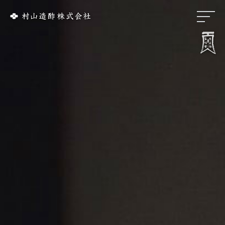
リンク集
会社概要
歴 史
お酢づくり
千鳥酢と南丹市
料理屋様のレシピ
酢てきなレシピ
千鳥酢について