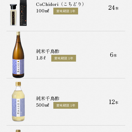
CoChidori（こちどり）
24
本
100㎖
賞味期限 1年
純米千鳥酢
6
本
1.8ℓ
賞味期限 1年
純米千鳥酢
12
本
500㎖
賞味期限 1年