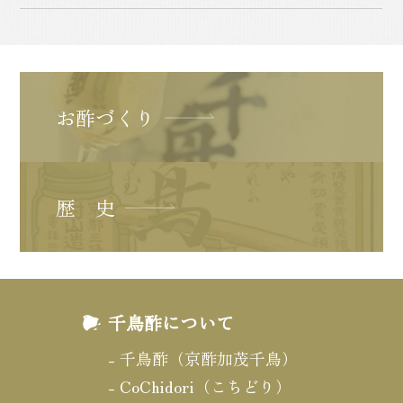
お酢づくり
歴 史
千鳥酢について
千鳥酢（京酢加茂千鳥）
CoChidori（こちどり）