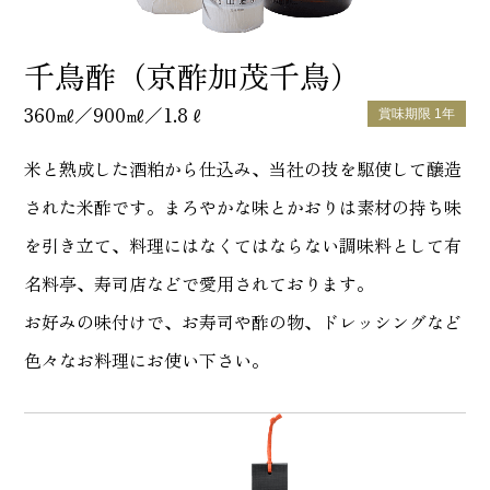
千鳥酢（京酢加茂千鳥）
360㎖／900㎖／1.8ℓ
賞味期限 1年
米と熟成した酒粕から仕込み、当社の技を駆使して醸造
された米酢です。まろやかな味とかおりは素材の持ち味
を引き立て、料理にはなくてはならない調味料として有
名料亭、寿司店などで愛用されております。
お好みの味付けで、お寿司や酢の物、ドレッシングなど
色々なお料理にお使い下さい。