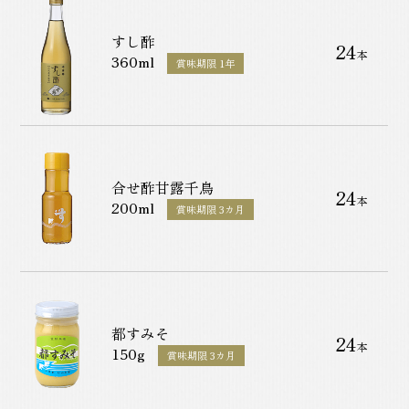
すし酢
24
本
360ml
賞味期限 1年
合せ酢甘露千鳥
24
本
200ml
賞味期限 3カ月
都すみそ
24
本
150g
賞味期限 3カ月