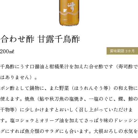
合わせ酢 甘露千鳥酢
200㎖
賞味期限 3カ月
千鳥酢にうす口醤油と柑橘果汁を加えた合せ酢です（寿司酢で
はありません）。
ポン酢として鍋物に、また野菜（ほうれんそう等）の和え物に
使えます。焼魚（鮎や秋刀魚の塩焼き、一塩のぐじ、鰈、鯵の
干物等）に少しかけますとおいしく召し上がっていただけま
す。塩コショウとオリーブ油を加えてさっぱり味のドレッシン
グにすれば魚介類のサラダにも合います。大根おろしの水気を