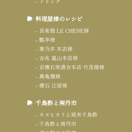
ドリンク
料理屋様のレシピ
長楽館 LE CHENE様
瓢亭様
菊乃井 本店様
吉兆 嵐山本店様
京懐石美濃吉本店 竹茂楼様
萬亀樓様
懐石 辻留様
千鳥酢と南丹市
キヌヒカリと純米千鳥酢
千鳥酢と南丹市