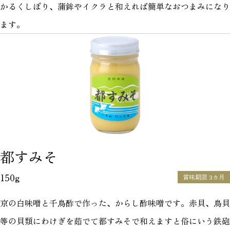
かるくしぼり、蒲鉾やイクラと和えれば簡単なおつまみになり
ます。
都すみそ
150g
賞味期限 3カ月
京の白味噌と千鳥酢で作った、からし酢味噌です。赤貝、鳥貝
等の貝類にわけぎを茹でて都すみそで和えますと俗にいう鉄砲