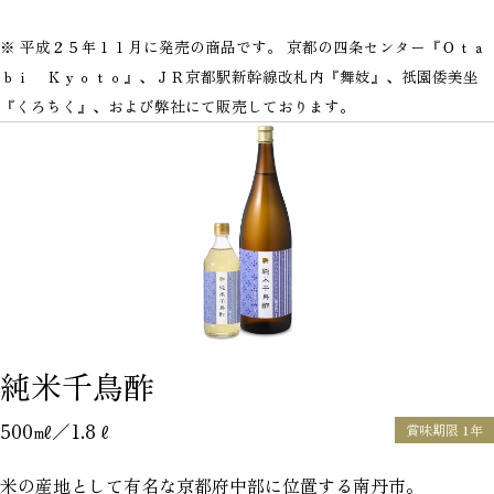
※ 平成２５年１１月に発売の商品です。 京都の四条センター『Ｏｔａ
ｂｉ Ｋｙｏｔｏ』、ＪＲ京都駅新幹線改札内『舞妓』、祇園倭美坐
『くろちく』、および弊社にて販売しております。
純米千鳥酢
500㎖／1.8ℓ
賞味期限 1年
米の産地として有名な京都府中部に位置する南丹市。