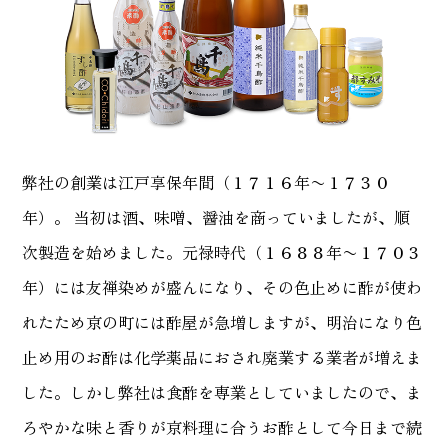
弊社の創業は江戸享保年間（１７１６年〜１７３０
年）。
当初は酒、味噌、醤油を商っていましたが、順
次製造を始めました。元禄時代（１６８８年〜１７０３
年）には友禅染めが盛んになり、
その色止めに酢が使わ
れたため京の町には酢屋が急増しますが、明治になり色
止め用のお酢は化学薬品におされ廃業する業者が増えま
した。
しかし弊社は食酢を専業としていましたので、ま
ろやかな味と香りが京料理に合うお酢として今日まで続