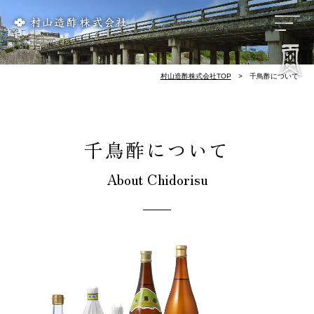
リンク集
会社概要
歴 史
お酢づくり
千鳥酢と南丹市
料理屋様のレシピ
酢てきなレシピ
千鳥酢について
村山造酢株式会社TOP
千鳥酢について
千鳥酢について
About Chidorisu