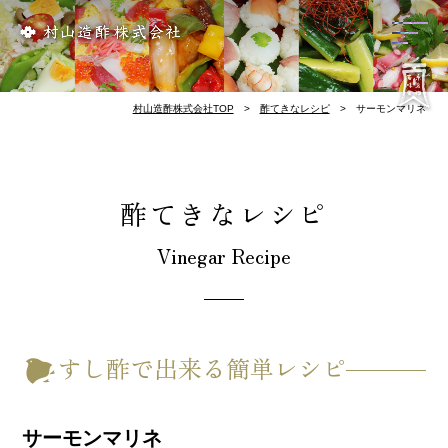
リンク集
会社概要
歴 史
お酢づくり
千鳥酢と南丹市
料理屋様のレシピ
酢てきなレシピ
千鳥酢について
村山造酢株式会社TOP
酢てきなレシピ
サーモンマリネ
酢てきなレシピ
Vinegar Recipe
すし酢で出来る簡単レシピ
サーモンマリネ