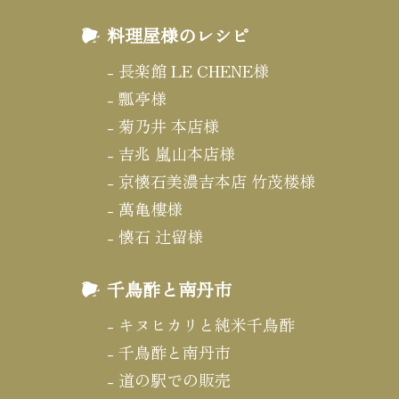
料理屋様のレシピ
長楽館 LE CHENE様
瓢亭様
菊乃井 本店様
吉兆 嵐山本店様
京懐石美濃吉本店 竹茂楼様
萬亀樓様
懐石 辻留様
千鳥酢と南丹市
キヌヒカリと純米千鳥酢
千鳥酢と南丹市
道の駅での販売