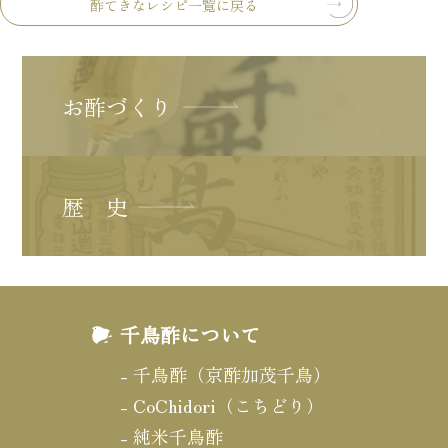
酢てきなレシピ一覧に戻る
お酢づくり
歴 史
千鳥酢について
千鳥酢（京酢加茂千鳥）
CoChidori（こちどり）
純米千鳥酢