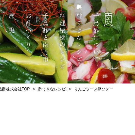
歴 史
お酢づくり
千鳥酢と南丹市
料理屋様のレシピ
酢てきなレシピ
千鳥酢について
造酢株式会社TOP
酢てきなレシピ
りんごソース豚ソテー