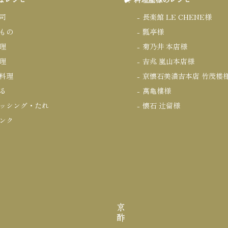
司
長楽館 LE CHENE様
もの
瓢亭様
理
菊乃井 本店様
理
吉兆 嵐山本店様
料理
京懐石美濃吉本店 竹茂楼
る
萬亀樓様
ッシング・たれ
懐石 辻留様
ンク