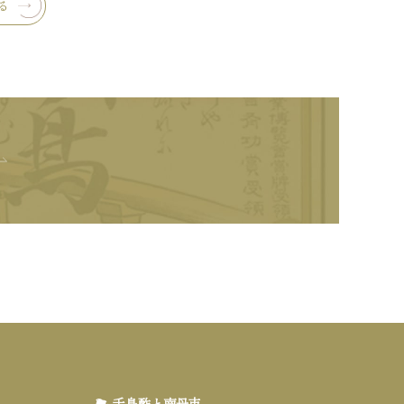
る
千鳥酢と南丹市