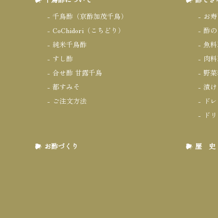
千鳥酢（京酢加茂千鳥）
お寿
CoChidori（こちどり）
酢の
純米千鳥酢
魚料
すし酢
肉料
合せ酢 甘露千鳥
野菜
都すみそ
漬け
ご注文方法
ドレ
ドリ
お酢づくり
歴 史