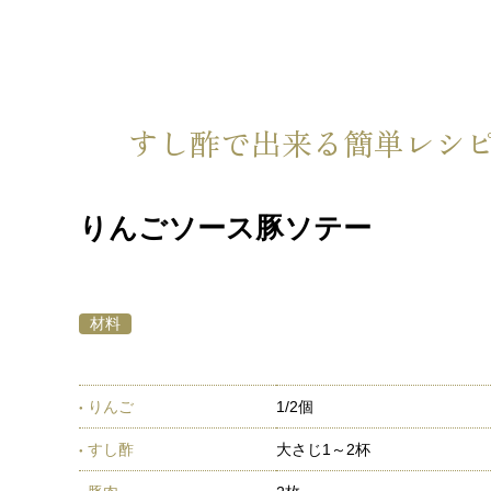
すし酢で出来る簡単レシ
りんごソース豚ソテー
材料
りんご
1/2個
すし酢
大さじ1～2杯