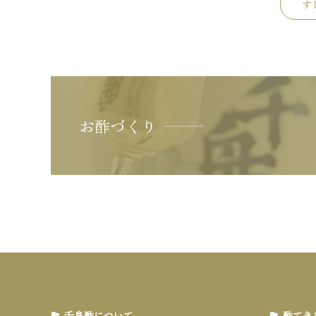
す
お酢づくり
千鳥酢について
酢てき