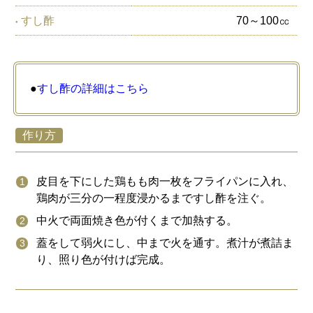
すし酢
70～100㏄
●
すし酢の詳細はこちら
作り方
皮目を下にした鶏もも肉一枚をフライパンに入れ、
鶏肉が三分の一程度浸かるまですし酢を注ぐ。
中火で両面焼き色が付くまで加熱する。
蓋をして弱火にし、中まで火を通す。煮汁が煮詰ま
り、照り色が付けば完成。