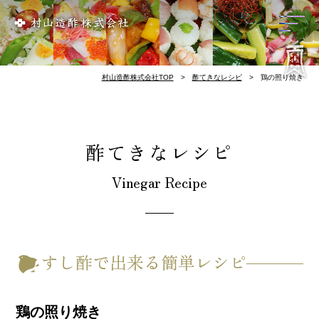
リンク集
会社概要
歴 史
お酢づくり
千鳥酢と南丹市
料理屋様のレシピ
酢てきなレシピ
千鳥酢について
村山造酢株式会社TOP
酢てきなレシピ
鶏の照り焼き
酢てきなレシピ
Vinegar Recipe
すし酢で出来る簡単レシピ
鶏の照り焼き