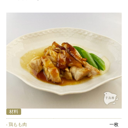
材料
鶏もも肉
一枚