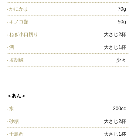
かにかま
70g
キノコ類
50g
ねぎ小口切り
大さじ2杯
酒
大さじ1杯
塩胡椒
少々
＜あん＞
水
200cc
砂糖
大さじ2杯
千鳥酢
大さじ1杯