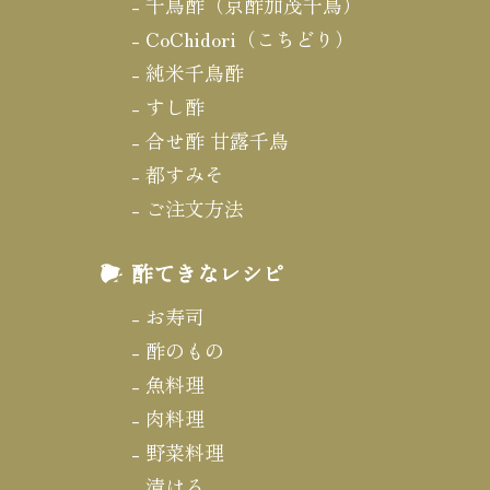
千鳥酢（京酢加茂千鳥）
CoChidori（こちどり）
純米千鳥酢
すし酢
合せ酢 甘露千鳥
都すみそ
ご注文方法
酢てきなレシピ
お寿司
酢のもの
魚料理
肉料理
野菜料理
漬ける