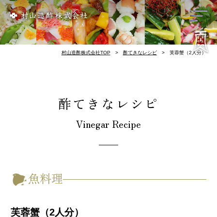
リンク集
会社概要
歴 史
お酢づくり
千鳥酢と南丹市
料理屋様のレシピ
酢てきなレシピ
千鳥酢について
村山造酢株式会社TOP
酢てきなレシピ
芙蓉蟹（2人分）
酢てきなレシピ
Vinegar Recipe
魚料理
芙蓉蟹（2人分）