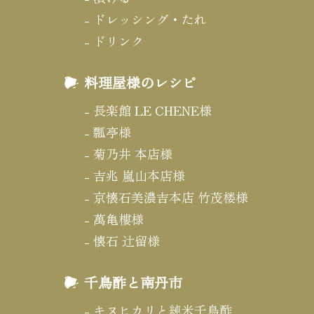
ドレッシング・たれ
ドリンク
料理屋様のレシピ
長楽館 LE CHENE様
瓢亭様
菊乃井 本店様
吉兆 嵐山本店様
京懐石美濃吉本店 竹茂楼様
萬亀樓様
懐石 辻留様
千鳥酢と南丹市
キヌヒカリと純米千鳥酢