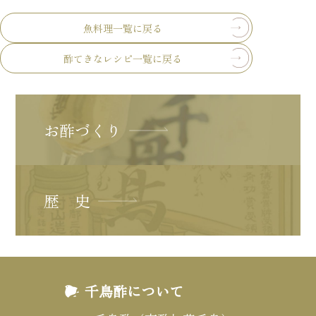
魚料理一覧に戻る
酢てきなレシピ一覧に戻る
お酢づくり
歴 史
千鳥酢について