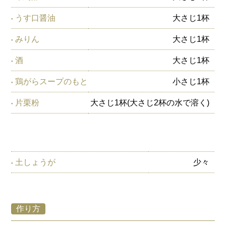
うす口醤油
大さじ1杯
みりん
大さじ1杯
酒
大さじ1杯
鶏がらスープのもと
小さじ1杯
片栗粉
大さじ1杯(大さじ2杯の水で溶く)
土しょうが
少々
作り方