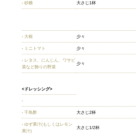
砂糖
大さじ1杯
大根
少々
ミニトマト
少々
レタス、にんじん、ワサビ
少々
菜など飾りの野菜
<ドレッシング>
千鳥酢
大さじ2杯
ゆず果汁(もしくはレモン
大さじ1/2杯
果汁)