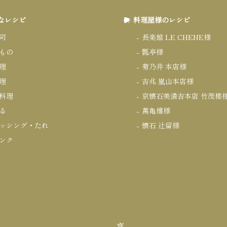
なレシピ
料理屋様のレシピ
司
長楽館 LE CHENE様
もの
瓢亭様
理
菊乃井 本店様
理
吉兆 嵐山本店様
料理
京懐石美濃吉本店 竹茂楼
る
萬亀樓様
ッシング・たれ
懐石 辻留様
ンク