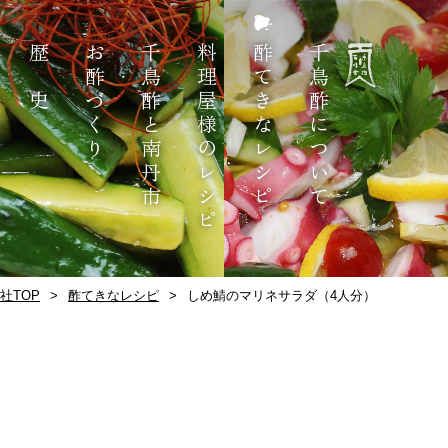
歴 史
お酢づくり
千鳥酢と南丹市
料理屋様のレシピ
酢てきなレシピ
千鳥酢について
社TOP
酢てきなレシピ
しめ鯖のマリネサラダ（4人分）