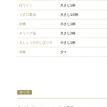
白ワイン
大さじ1杯
うす口醤油
大さじ1/2杯
砂糖
小さじ1杯
オリーブ油
大さじ2杯
土しょうがのしぼり汁
小さじ1杯
胡椒
少々
作り方