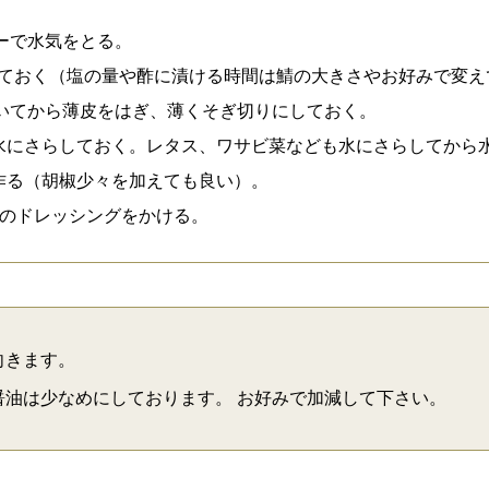
パーで水気をとる。
漬けておく（塩の量や酢に漬ける時間は鯖の大きさやお好みで変
抜いてから薄皮をはぎ、薄くそぎ切りにしておく。
水にさらしておく。レタス、ワサビ菜なども水にさらしてから
作る（胡椒少々を加えても良い）。
7)のドレッシングをかける。
向きます。
油は少なめにしております。 お好みで加減して下さい。