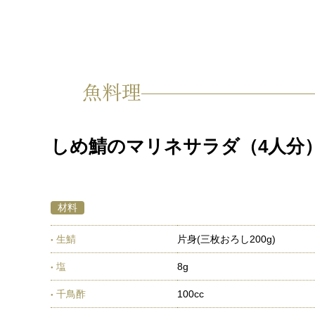
魚料理
しめ鯖のマリネサラダ（4人分
材料
生鯖
片身(三枚おろし200g)
塩
8g
千鳥酢
100cc