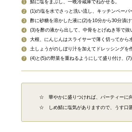
鯖に塩をまぶし、一晩冷蔵庫でねかせる。
(1)の塩を水でさっと洗い流し、キッチンペー
酢に砂糖を溶かした液に(2)を10分から30分
(3)を酢の液から出して、中骨をとげぬき等で
大根、にんじんはスライサーで薄く切ってから
土しょうがのしぼり汁を加えてドレッシングを
(4)と(5)の野菜を重ねるようにして盛り付け、(
☆ 華やかに盛りつければ、パーティーに
☆ しめ鯖に塩気がありますので、うす口醤