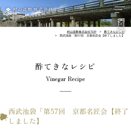
リンク集
会社概要
歴 史
お酢づくり
千鳥酢と南丹市
料理屋様のレシピ
酢てきなレシピ
千鳥酢について
村山造酢株式会社TOP
酢てきなレシピ
西武池袋「第57回 京都名匠会【終了しました】
酢てきなレシピ
Vinegar Recipe
西武池袋「第57回 京都名匠会【終了
しました】