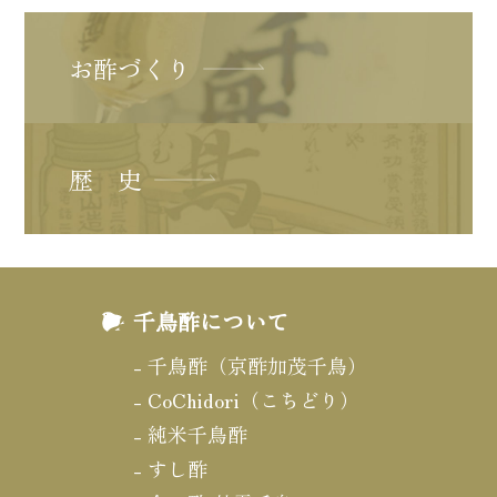
お酢づくり
歴 史
千鳥酢について
千鳥酢（京酢加茂千鳥）
CoChidori（こちどり）
純米千鳥酢
すし酢