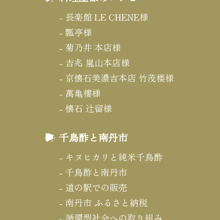
長楽館 LE CHENE様
瓢亭様
菊乃井 本店様
吉兆 嵐山本店様
京懐石美濃吉本店 竹茂楼様
萬亀樓様
懐石 辻留様
千鳥酢と南丹市
キヌヒカリと純米千鳥酢
千鳥酢と南丹市
道の駅での販売
南丹市 ふるさと納税
循環型社会への取り組み