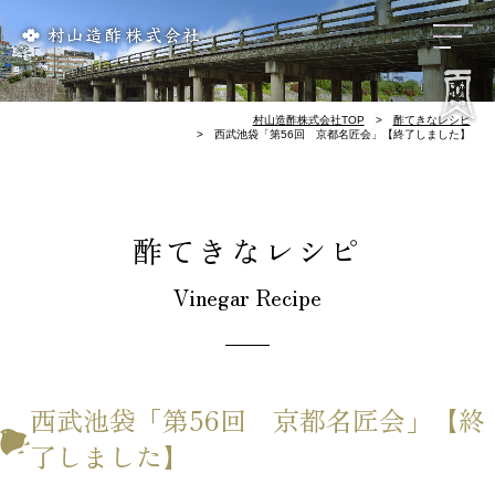
リンク集
会社概要
歴 史
お酢づくり
千鳥酢と南丹市
料理屋様のレシピ
酢てきなレシピ
千鳥酢について
村山造酢株式会社TOP
酢てきなレシピ
西武池袋「第56回 京都名匠会」【終了しました】
酢てきなレシピ
Vinegar Recipe
西武池袋「第56回 京都名匠会」【終
了しました】