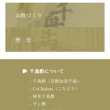
お酢づくり
歴 史
千鳥酢について
千鳥酢（京酢加茂千鳥）
CoChidori（こちどり）
純米千鳥酢
すし酢