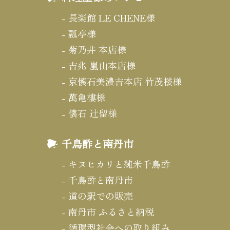
長楽館 LE CHENE様
瓢亭様
菊乃井 本店様
吉兆 嵐山本店様
京懐石美濃吉本店 竹茂楼様
萬亀樓様
懐石 辻留様
千鳥酢と南丹市
キヌヒカリと純米千鳥酢
千鳥酢と南丹市
道の駅での販売
南丹市 ふるさと納税
循環型社会への取り組み