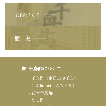
お酢づくり
歴 史
千鳥酢について
千鳥酢（京酢加茂千鳥）
CoChidori（こちどり）
純米千鳥酢
すし酢