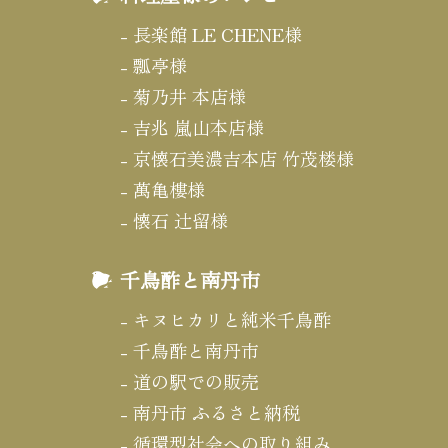
長楽館 LE CHENE様
瓢亭様
菊乃井 本店様
吉兆 嵐山本店様
京懐石美濃吉本店 竹茂楼様
萬亀樓様
懐石 辻留様
千鳥酢と南丹市
キヌヒカリと純米千鳥酢
千鳥酢と南丹市
道の駅での販売
南丹市 ふるさと納税
循環型社会への取り組み