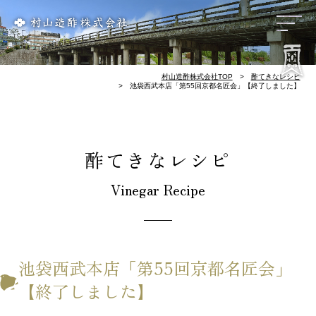
リンク集
会社概要
歴 史
お酢づくり
千鳥酢と南丹市
料理屋様のレシピ
酢てきなレシピ
千鳥酢について
村山造酢株式会社TOP
酢てきなレシピ
池袋西武本店「第55回京都名匠会」【終了しました】
酢てきなレシピ
Vinegar Recipe
池袋西武本店「第55回京都名匠会」
【終了しました】