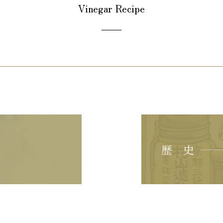
Vinegar Recipe
歴 史