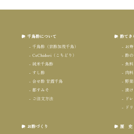
千鳥酢について
酢てき
千鳥酢（京酢加茂千鳥）
お寿
CoChidori（こちどり）
酢の
純米千鳥酢
魚料
すし酢
肉料
合せ酢 甘露千鳥
野菜
都すみそ
漬け
ご注文方法
ドレ
ドリ
お酢づくり
歴 史