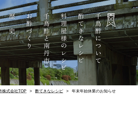
歴 史
お酢づくり
千鳥酢と南丹市
料理屋様のレシピ
酢てきなレシピ
千鳥酢について
酢株式会社TOP
酢てきなレシピ
年末年始休業のお知らせ