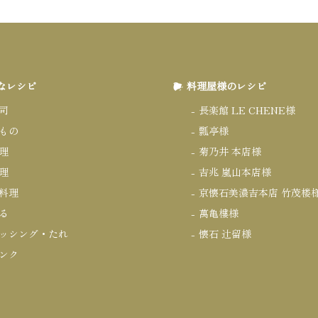
なレシピ
料理屋様のレシピ
司
長楽館 LE CHENE様
もの
瓢亭様
理
菊乃井 本店様
理
吉兆 嵐山本店様
料理
京懐石美濃吉本店 竹茂楼
る
萬亀樓様
ッシング・たれ
懐石 辻留様
ンク