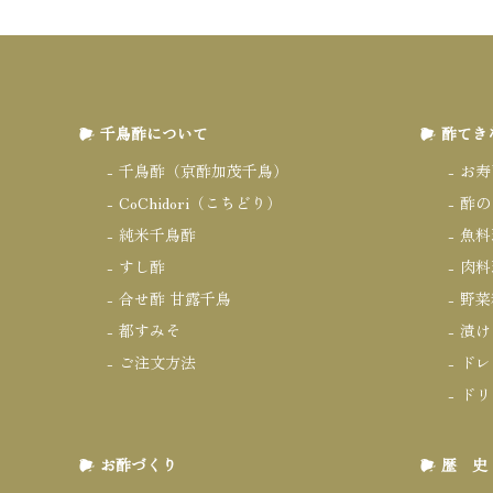
千鳥酢について
酢てき
千鳥酢（京酢加茂千鳥）
お寿
CoChidori（こちどり）
酢の
純米千鳥酢
魚料
すし酢
肉料
合せ酢 甘露千鳥
野菜
都すみそ
漬け
ご注文方法
ドレ
ドリ
お酢づくり
歴 史