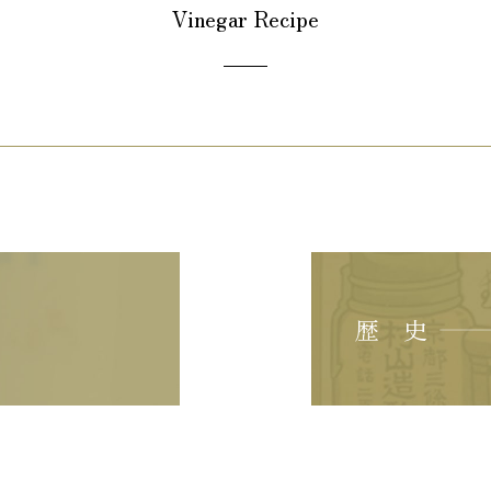
Vinegar Recipe
歴 史