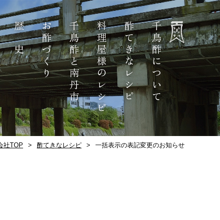
歴 史
お酢づくり
千鳥酢と南丹市
料理屋様のレシピ
酢てきなレシピ
千鳥酢について
社TOP
酢てきなレシピ
一括表示の表記変更のお知らせ