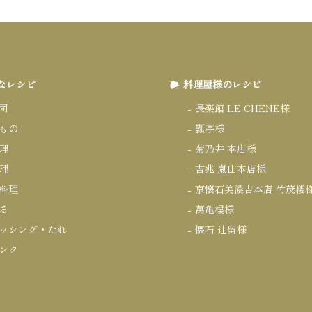
なレシピ
料理屋様のレシピ
司
長楽館 LE CHENE様
もの
瓢亭様
理
菊乃井 本店様
理
吉兆 嵐山本店様
料理
京懐石美濃吉本店 竹茂楼
る
萬亀樓様
ッシング・たれ
懐石 辻留様
ンク