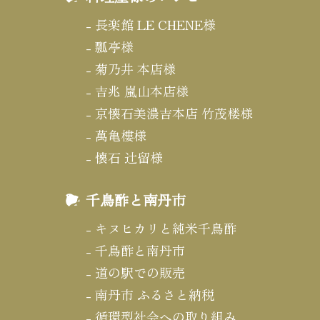
長楽館 LE CHENE様
瓢亭様
菊乃井 本店様
吉兆 嵐山本店様
京懐石美濃吉本店 竹茂楼様
萬亀樓様
懐石 辻留様
千鳥酢と南丹市
キヌヒカリと純米千鳥酢
千鳥酢と南丹市
道の駅での販売
南丹市 ふるさと納税
循環型社会への取り組み