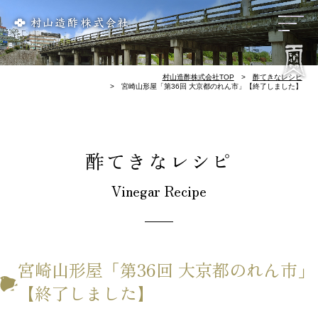
リンク集
会社概要
歴 史
お酢づくり
千鳥酢と南丹市
料理屋様のレシピ
酢てきなレシピ
千鳥酢について
村山造酢株式会社TOP
酢てきなレシピ
宮崎山形屋「第36回 大京都のれん市」【終了しました】
酢てきなレシピ
Vinegar Recipe
宮崎山形屋「第36回 大京都のれん市」
【終了しました】