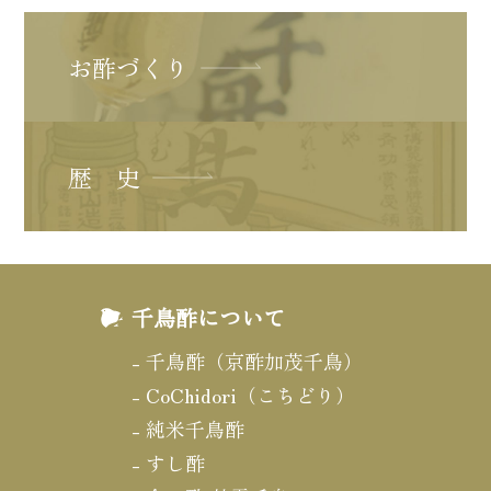
お酢づくり
歴 史
千鳥酢について
千鳥酢（京酢加茂千鳥）
CoChidori（こちどり）
純米千鳥酢
すし酢